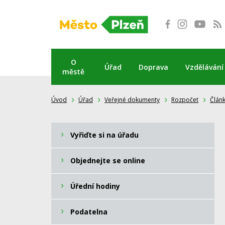
Přeskočit
na
obsah
O
Úřad
Doprava
Vzdělávání
městě
Úvod
Úřad
Veřejné dokumenty
Rozpočet
Člán
Vyřiďte si na úřadu
Objednejte se online
Úřední hodiny
Podatelna