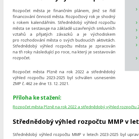
Rozpočet města je finančním plánem, jímž se řídí
financování činností města. Rozpočtový rok je shodný
s rokem kalendářním. Střednědobý výhled rozpočtu
města se sestavuje na základě uzavřených smluvních
vztahů a přijatých závazků a je východiskem
pro rozhodování města o svých budoucích aktivitách.
Střednědobý výhled rozpočtu města je zpracován
na tři roky následující po roce, na který je sestavován
rozpočet.
Rozpočet města Plzně na rok 2022 a střednědobý
výhled rozpočtu 2023-2025 byl schválen usnesením
ZMP č. 462 ze dne 13. 12. 2021.
Příloha ke stažení:
Rozpočet města Plzně na rok 2022 a střednědobý výhled rozpočtu 
Střednědobý výhled rozpočtu MMP v let
Střednědobý výhled rozpočtu MMP v letech 2023-2025 byl uprav