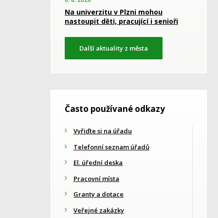
Na univerzitu v Plzni mohou
nastoupit děti, pracující i senioři
Další aktuality z města
Často používané odkazy
Vyřiďte si na úřadu
Telefonní seznam úřadů
El. úřední deska
Pracovní místa
Granty a dotace
Veřejné zakázky