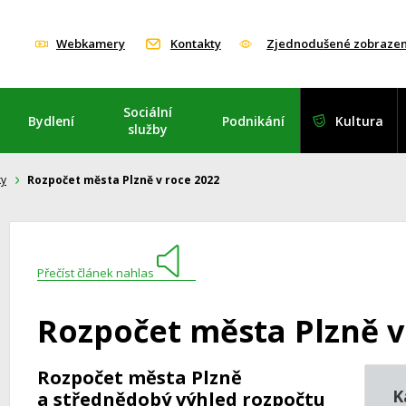
Webkamery
Kontakty
Zjednodušené zobrazen
Sociální
Bydlení
Podnikání
Kultura
služby
ky
Rozpočet města Plzně v roce 2022
Přečíst článek nahlas
Rozpočet města Plzně v
Rozpočet města Plzně
K
a střednědobý výhled rozpočtu