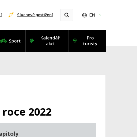
í
Sluchově postižení
EN
Kalendář
Pro
Sport
akcí
turisty
 roce 2022
apitoly