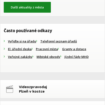
Další aktuality z města
Často používané odkazy
Vyřiďte si na úřadu
Telefonní seznam úřadů
El. úřední deska
Pracovní místa
Granty a dotace
Veřejné zakázky
Městské obvody
Jízdní řády MHD
Videozpravodaj
Plzeň v kostce