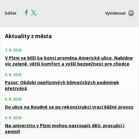
Sdílet
Vytisknout
Aktuality z města
7. 8. 2026
V Plzni se blíží ke konci proměna Americké ulice. Nabídne
víc zeleně, větší komfort a vyšší bezpečnost pro chodce
6. 8. 2026
Pozor: Období nepříznivých klimatických podmínek
přetrvává
6. 8. 2026
Do ulice na Roudné se po rekonstrukci vrací běžný provoz
6. 8. 2026
Na univerzitu v Plzni mohou nastoupit děti, pracující i
senioři