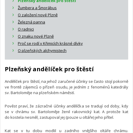
Plzeňský andělíček pro štěstí
Žumbera a Šmorábus
O založení nové Plzně
Železná panna
O radnici
O znaku nové Plzně
Proč se rodí v Křimicích krásné dívky
O plzeňských alchymistech
Plzeňský andělíček pro štěstí
Andělíček pro štěstí, na jehož zaručené účinky se často stojí pokorně
ve frontě zájemců o přízeň osudu, je jedním z fenoménů katedrály
sv. Bartoloměje na plzeňském náměstí.
Pověst praví, že zázračné účinky andělíčka se tradují od doby, kdy
se v chrámu sv. Bartoloměje ženil rakovnický kat. A protože kat
do kostela nesměl, zastupoval jej (pouze u oltáře) jeho přítel.
Kat se v tu dobu modlil u zadního vnějšího oltáře chrámu.