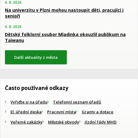
6. 8. 2026
Na univerzitu v Plzni mohou nastoupit děti, pracující i
senioři
6. 8. 2026
Dětský folklorní soubor Mladinka okouzlil publikum na
Taiwanu
Další aktuality z města
Často používané odkazy
Vyřiďte si na úřadu
Telefonní seznam úřadů
El. úřední deska
Pracovní místa
Granty a dotace
Veřejné zakázky
Městské obvody
Jízdní řády MHD