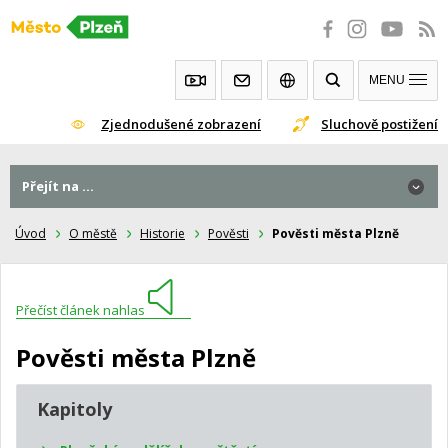
Přeskočit
na
obsah
MENU
Zjednodušené zobrazení
Sluchově postižení
Přejít na ...
Úvod
O městě
Historie
Pověsti
Pověsti města Plzně
Přečíst článek nahlas
Pověsti města Plzně
Kapitoly