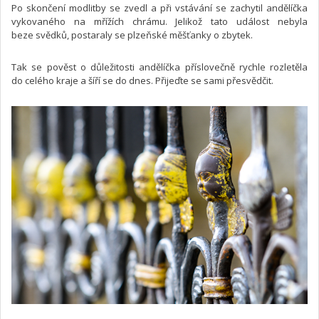
Po skončení modlitby se zvedl a při vstávání se zachytil andělíčka
vykovaného na mřížích chrámu. Jelikož tato událost nebyla
beze svědků, postaraly se plzeňské měšťanky o zbytek.
Tak se pověst o důležitosti andělíčka příslovečně rychle rozletěla
do celého kraje a šíří se do dnes. Přijeďte se sami přesvědčit.