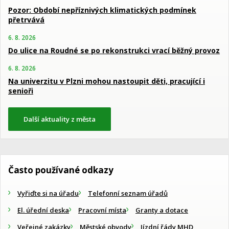
Pozor: Období nepříznivých klimatických podmínek
přetrvává
6. 8. 2026
Do ulice na Roudné se po rekonstrukci vrací běžný provoz
6. 8. 2026
Na univerzitu v Plzni mohou nastoupit děti, pracující i
senioři
Další aktuality z města
Často používané odkazy
Vyřiďte si na úřadu
Telefonní seznam úřadů
El. úřední deska
Pracovní místa
Granty a dotace
Veřejné zakázky
Městské obvody
Jízdní řády MHD