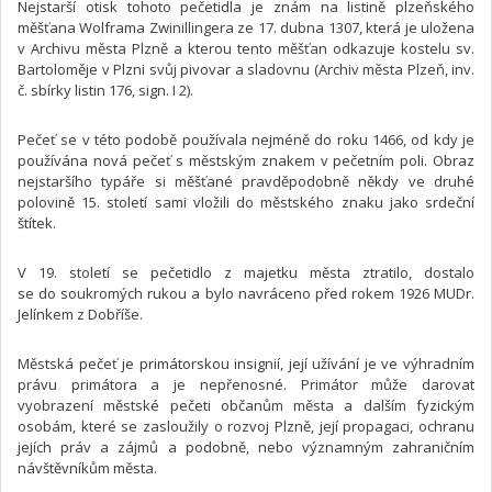
Nejstarší otisk tohoto pečetidla je znám na listině plzeňského
měšťana Wolframa Zwinillingera ze 17. dubna 1307, která je uložena
v Archivu města Plzně a kterou tento měšťan odkazuje kostelu sv.
Bartoloměje v Plzni svůj pivovar a sladovnu (Archiv města Plzeň, inv.
č. sbírky listin 176, sign. I 2).
Pečeť se v této podobě používala nejméně do roku 1466, od kdy je
používána nová pečeť s městským znakem v pečetním poli. Obraz
nejstaršího typáře si měšťané pravděpodobně někdy ve druhé
polovině 15. století sami vložili do městského znaku jako srdeční
štítek.
V 19. století se pečetidlo z majetku města ztratilo, dostalo
se do soukromých rukou a bylo navráceno před rokem 1926 MUDr.
Jelínkem z Dobříše.
Městská pečeť je primátorskou insignií, její užívání je ve výhradním
právu primátora a je nepřenosné. Primátor může darovat
vyobrazení městské pečeti občanům města a dalším fyzickým
osobám, které se zasloužily o rozvoj Plzně, její propagaci, ochranu
jejích práv a zájmů a podobně, nebo významným zahraničním
návštěvníkům města.