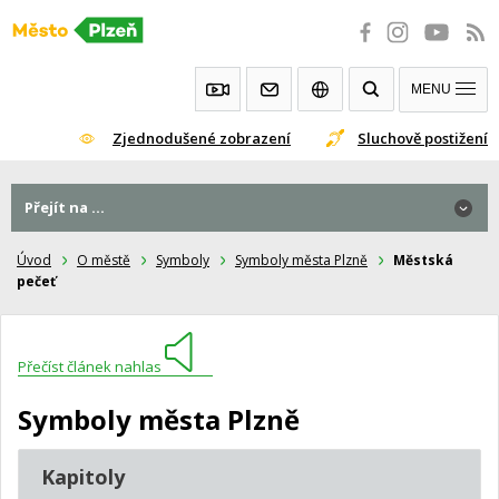
Přeskočit
na
obsah
MENU
Zjednodušené zobrazení
Sluchově postižení
Přejít na ...
Úvod
O městě
Symboly
Symboly města Plzně
Městská
pečeť
Přečíst článek nahlas
Symboly města Plzně
Kapitoly