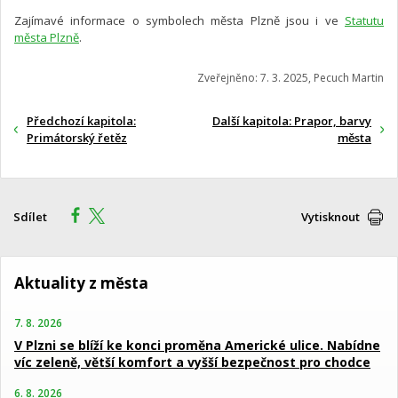
Zajímavé informace o symbolech města Plzně jsou i ve
Statutu
města Plzně
.
Zveřejněno: 7. 3. 2025, Pecuch Martin
Předchozí kapitola:
Další kapitola: Prapor, barvy
Primátorský řetěz
města
Sdílet
Vytisknout
Aktuality z města
7. 8. 2026
V Plzni se blíží ke konci proměna Americké ulice. Nabídne
víc zeleně, větší komfort a vyšší bezpečnost pro chodce
6. 8. 2026