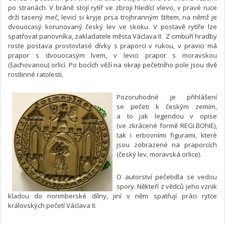
po stranách. V bráně stojí rytíř ve zbroji hledící vlevo, v pravé ruce
drží tasený meč, levicí si kryje prsa trojhranným štítem, na němž je
dvouocasý korunovaný český lev ve skoku. V postavě rytíře lze
spatřovat panovníka, zakladatele města Václava II. Z cimbuří hradby
roste postava prostovlasé dívky s praporci v rukou, v pravici má
prapor s dvouocasým lvem, v levici prapor s moravskou
(šachovanou) orlicí. Po bocích věží na okraji pečetního pole jsou dvě
rostlinné ratolesti.
Pozoruhodné je přihlášení
se pečeti k českým zemím,
a to jak legendou v opise
(ve zkrácené formě REGI.BOhIE),
tak i erbovními figurami, které
jsou zobrazené na praporcích
(český lev, moravská orlice).
O autorství pečetidla se vedou
spory. Někteří z vědců jeho vznik
kladou do norimberské dílny, jiní v něm spatřují práci rytce
královských pečetí Václava II.