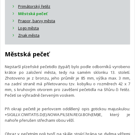
Primátorský řetěz
Městská pečeť
Prapor, barvy města
Logo města
Znak města
Městská pečeť
Nejstarší plzeňské pečetidlo (typář) bylo podle odborníků vyrobeno
krátce po založení města, tedy na samém sklonku 13. století.
Zhotoveno je z bronzu, jeho průměr je 85 mm, výška max. 3 mm,
na zadní straně má přiletovanou tzv. kobylku o rozměrech 42 x 7
mm, s kruhovým otvorem pro zavěšení pečetidla na šňůru či řetěz.
Pečetí se výhradně červeným voskem.
Při okraji pečetě je perlovcem oddělený opis gotickou majuskulou:
+SIGILLV.CIWITATIS.D(E).NOWA.PILSEN.REGI.BOh(EM)IE, který je
nahoře přerušen střechami obou věží.
Obraz v pečetním poli tvoří na skále stojící brána se dvěma věžemi