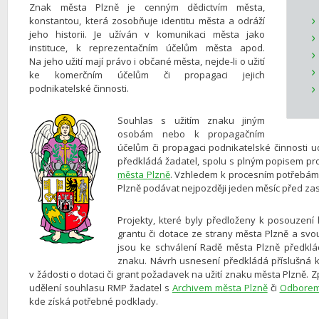
Znak města Plzně je cenným dědictvím města,
konstantou, která zosobňuje identitu města a odráží
jeho historii. Je užíván v komunikaci města jako
instituce, k reprezentačním účelům města apod.
Na jeho užití mají právo i občané města, nejde-li o užití
ke komerčním účelům či propagaci jejich
podnikatelské činnosti.
Souhlas s užitím znaku jiným
osobám nebo k propagačním
účelům či propagaci podnikatelské činnosti 
předkládá žadatel, spolu s plným popisem pro
města Plzně
. Vzhledem k procesním potřebám 
Plzně podávat nejpozději jeden měsíc před z
Projekty, které byly předloženy k posouzení 
grantu či dotace ze strany města Plzně a svou
jsou ke schválení Radě města Plzně předklá
znaku. Návrh usnesení předkládá příslušná k
v žádosti o dotaci či grant požadavek na užití znaku města Plzně. 
udělení souhlasu RMP žadatel s
Archivem města Plzně
či
Odborem 
kde získá potřebné podklady.