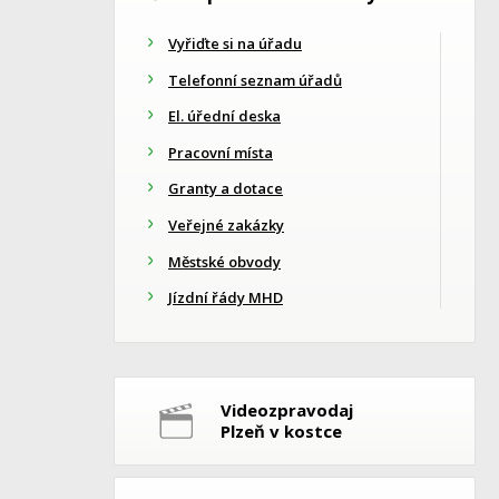
Vyřiďte si na úřadu
Telefonní seznam úřadů
El. úřední deska
Pracovní místa
Granty a dotace
Veřejné zakázky
Městské obvody
Jízdní řády MHD
Videozpravodaj
Plzeň v kostce