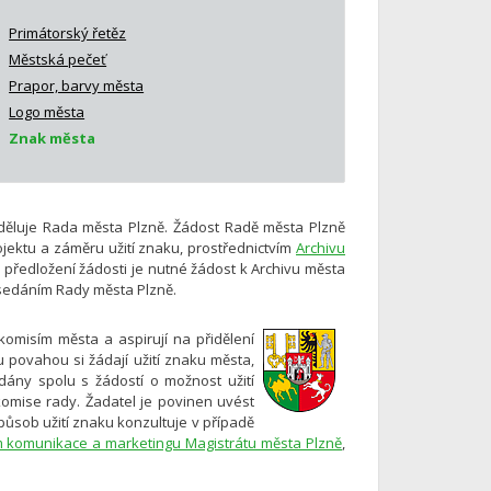
Primátorský řetěz
Městská pečeť
Prapor, barvy města
Logo města
Znak města
uděluje Rada města Plzně. Žádost Radě města Plzně
jektu a záměru užití znaku, prostřednictvím
Archivu
předložení žádosti je nutné žádost k Archivu města
asedáním Rady města Plzně.
komisím města a aspirují na přidělení
 povahou si žádají užití znaku města,
dány spolu s žádostí o možnost užití
omise rady. Žadatel je povinen uvést
Způsob užití znaku konzultuje v případě
komunikace a marketingu Magistrátu města Plzně
,