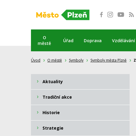
Přeskočit
na
obsah
O
Úřad
Doprava
Vzdělávání
městě
Úvod
O městě
Symboly
Symboly města Plzně
Z
Aktuality
Tradiční akce
Historie
Strategie