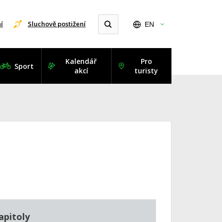
í
Sluchově postižení
EN
Kalendář
Pro
Sport
akcí
turisty
apitoly