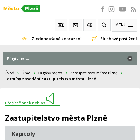
Přeskočit
na
obsah
MENU
Zjednodušené zobrazení
Sluchově postižení
Přejít na ...
Úvod
Úřad
Orgány města
Zastupitelstvo města Plzně
Termíny zasedání Zastupitelstva města Plzně
Přečíst článek nahlas
Zastupitelstvo města Plzně
Kapitoly