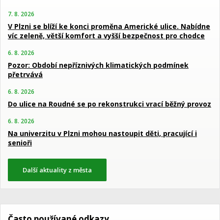
7. 8. 2026
V Plzni se blíží ke konci proměna Americké ulice. Nabídne
víc zeleně, větší komfort a vyšší bezpečnost pro chodce
6. 8. 2026
Pozor: Období nepříznivých klimatických podmínek
přetrvává
6. 8. 2026
Do ulice na Roudné se po rekonstrukci vrací běžný provoz
6. 8. 2026
Na univerzitu v Plzni mohou nastoupit děti, pracující i
senioři
Další aktuality z města
Často používané odkazy