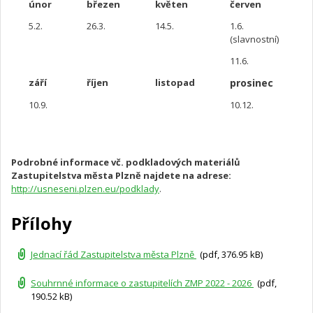
únor
březen
květen
červen
5.2.
26.3.
14.5.
1.6.
(slavnostní)
11.6.
září
říjen
listopad
prosinec
10.9.
10.12.
Podrobné informace vč. podkladových materiálů
Zastupitelstva města Plzně najdete na adrese:
http://usneseni.plzen.eu/podklady
.
Přílohy
Jednací řád Zastupitelstva města Plzně
(pdf, 376.95 kB)
Souhrnné informace o zastupitelích ZMP 2022 - 2026
(pdf,
190.52 kB)