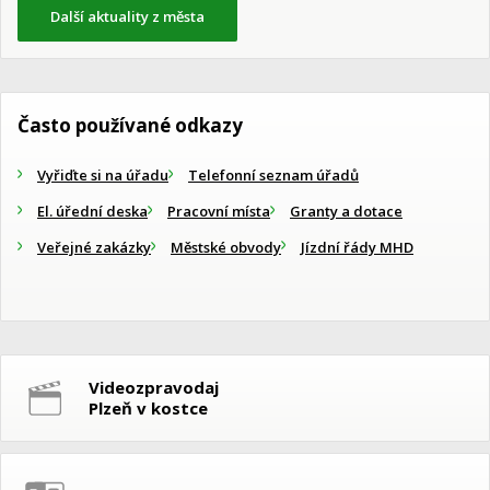
Další aktuality z města
Často používané odkazy
Vyřiďte si na úřadu
Telefonní seznam úřadů
El. úřední deska
Pracovní místa
Granty a dotace
Veřejné zakázky
Městské obvody
Jízdní řády MHD
Videozpravodaj
Plzeň v kostce