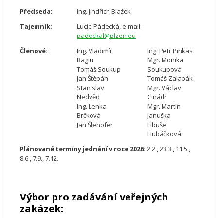
Předseda:
Ing. Jindřich Blažek
Tajemník:
Lucie Pádecká, e-mail:
padeckal@plzen.eu
Členové:
Ing. Vladimír
Ing. Petr Pinkas
Bagin
Mgr. Monika
Tomáš Soukup
Soukupová
Jan Štěpán
Tomáš Zalabák
Stanislav
Mgr. Václav
Nedvěd
Cinádr
Ing. Lenka
Mgr. Martin
Brčková
Januška
Jan Šlehofer
Libuše
Hubáčková
Plánované termíny jednání v roce 2026:
2.2., 23.3., 11.5.,
8.6., 7.9., 7.12.
Výbor pro zadávání veřejných
zakázek: