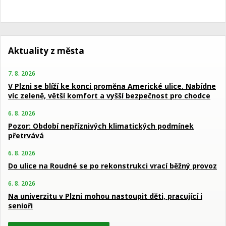
Aktuality z města
7. 8. 2026
V Plzni se blíží ke konci proměna Americké ulice. Nabídne
víc zeleně, větší komfort a vyšší bezpečnost pro chodce
6. 8. 2026
Pozor: Období nepříznivých klimatických podmínek
přetrvává
6. 8. 2026
Do ulice na Roudné se po rekonstrukci vrací běžný provoz
6. 8. 2026
Na univerzitu v Plzni mohou nastoupit děti, pracující i
senioři