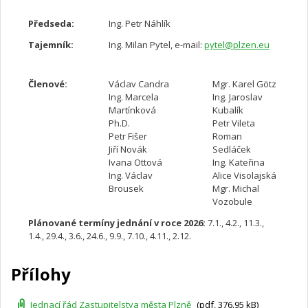
Předseda:
Ing. Petr Náhlík
Tajemník:
Ing. Milan Pytel, e-mail:
pytel@plzen.eu
Členové:
Václav Candra
Mgr. Karel Götz
Ing. Marcela
Ing. Jaroslav
Martínková
Kubalík
Ph.D.
Petr Vileta
Petr Fišer
Roman
Jiří Novák
Sedláček
Ivana Ottová
Ing. Kateřina
Ing. Václav
Alice Visolajská
Brousek
Mgr. Michal
Vozobule
Plánované termíny jednání v roce 2026:
7.1., 4.2., 11.3.,
1.4., 29.4., 3.6., 24.6., 9.9., 7.10., 4.11., 2.12.
Přílohy
Jednací řád Zastupitelstva města Plzně
(pdf, 376.95 kB)