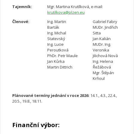
Tajemník:
Mgr. Martina Krutílková, e-mail:
krutilkova@plzen.eu
Členové:
Ing. Martin
Gabriel Fabry
Barták
MUDr. Jindřich
Ing. Michal
Sitta
Statevský
Jan Kalián
Ing. Lucie
MUDr. Ing.
Peroutková
Veronika
PhDr. Petr Maule
Jilichová Nová
Jan Kůrka
Ing. Helena
Martin Dittrich
Řežábová
Mgr. Štěpán
Krňoul
Plánované termíny jednání v roce 2026:
14.1., 4.3., 22.4.,
20.5., 19.8., 18.11.
Finanční výbor: