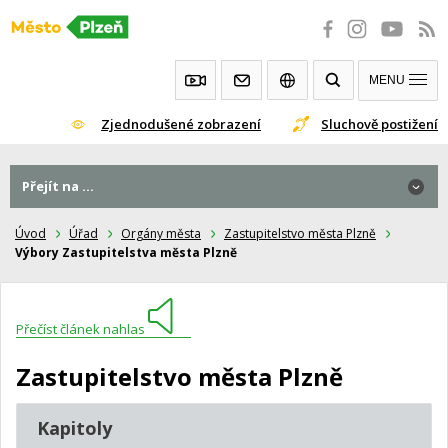
Přeskočit
na
obsah
MENU
Zjednodušené zobrazení
Sluchově postižení
Přejít na ...
Úvod
Úřad
Orgány města
Zastupitelstvo města Plzně
Výbory Zastupitelstva města Plzně
Přečíst článek nahlas
Zastupitelstvo města Plzně
Kapitoly