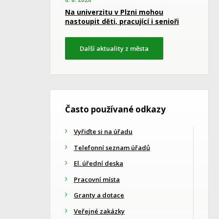
Na univerzitu v Plzni mohou
nastoupit děti, pracující i senioři
Další aktuality z města
Často používané odkazy
Vyřiďte si na úřadu
Telefonní seznam úřadů
El. úřední deska
Pracovní místa
Granty a dotace
Veřejné zakázky