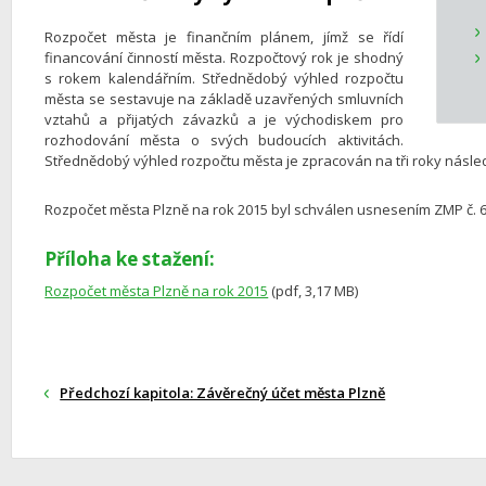
Rozpočet města je finančním plánem, jímž se řídí
financování činností města. Rozpočtový rok je shodný
s rokem kalendářním. Střednědobý výhled rozpočtu
města se sestavuje na základě uzavřených smluvních
vztahů a přijatých závazků a je východiskem pro
rozhodování města o svých budoucích aktivitách.
Střednědobý výhled rozpočtu města je zpracován na tři roky následu
Rozpočet města Plzně na rok 2015 byl schválen usnesením ZMP č. 61
Příloha ke stažení:
Rozpočet města Plzně na rok 2015
(pdf, 3,17 MB)
Předchozí kapitola: Závěrečný účet města Plzně