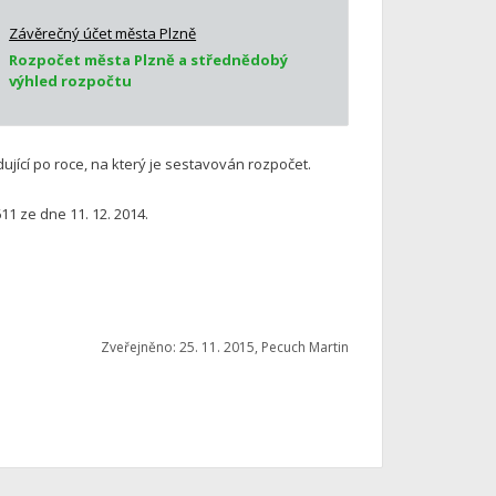
Závěrečný účet města Plzně
Rozpočet města Plzně a střednědobý
výhled rozpočtu
jící po roce, na který je sestavován rozpočet.
1 ze dne 11. 12. 2014.
Zveřejněno: 25. 11. 2015, Pecuch Martin