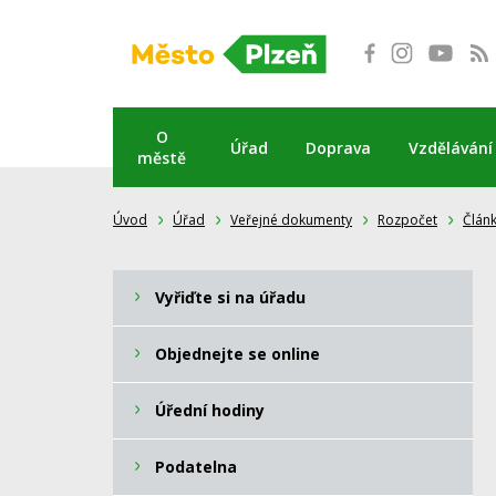
Přeskočit
na
obsah
O
Úřad
Doprava
Vzdělávání
městě
Úvod
Úřad
Veřejné dokumenty
Rozpočet
Člán
Vyřiďte si na úřadu
Objednejte se online
Úřední hodiny
Podatelna