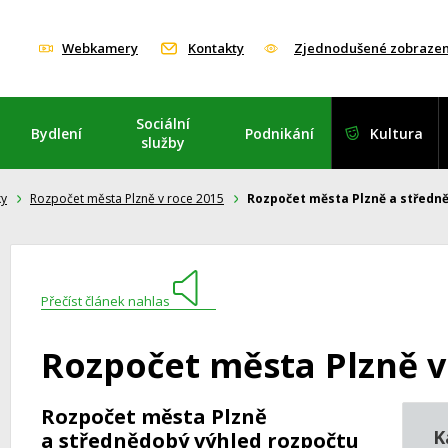
Webkamery
Kontakty
Zjednodušené zobrazen
Sociální
Bydlení
Podnikání
Kultura
služby
ky
Rozpočet města Plzně v roce 2015
Rozpočet města Plzně a středn
Přečíst článek nahlas
Rozpočet města Plzně v
Rozpočet města Plzně
K
a střednědobý výhled rozpočtu