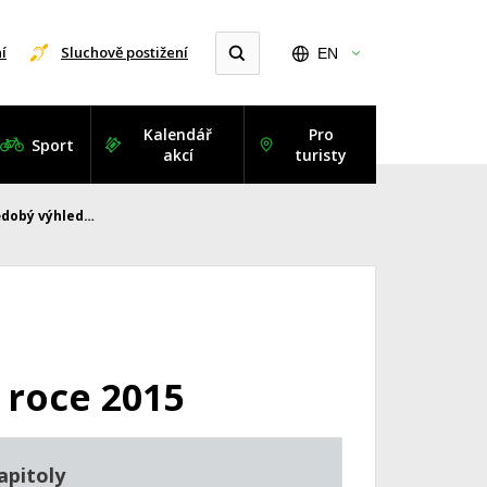
í
Sluchově postižení
EN
Kalendář
Pro
Sport
akcí
turisty
ědobý výhled…
 roce 2015
apitoly