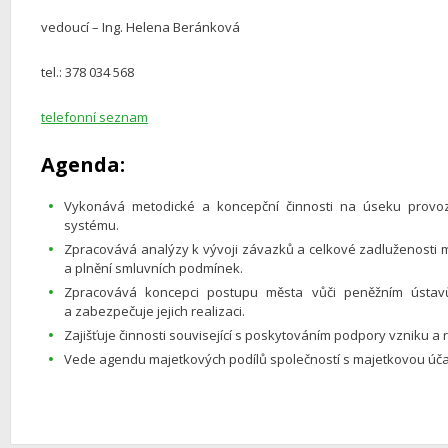
vedoucí – Ing. Helena Beránková
tel.: 378 034 568
telefonní seznam
Agenda:
Vykonává metodické a koncepční činnosti na úseku provo
systému.
Zpracovává analýzy k vývoji závazků a celkové zadluženosti 
a plnění smluvních podmínek.
Zpracovává koncepci postupu města vůči peněžním ústav
a zabezpečuje jejich realizaci.
Zajišťuje činnosti související s poskytováním podpory vzniku a r
Vede agendu majetkových podílů společností s majetkovou účas