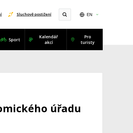
í
Sluchově postižení
EN
Kalendář
Pro
Sport
akcí
turisty
nomického úřadu