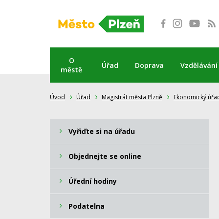
Přeskočit
na
obsah
O
Úřad
Doprava
Vzdělávání
městě
Úvod
Úřad
Magistrát města Plzně
Ekonomický úřa
Vyřiďte si na úřadu
Objednejte se online
Úřední hodiny
Podatelna