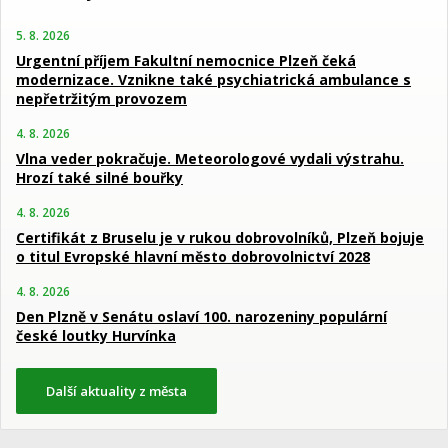
5. 8. 2026
Urgentní příjem Fakultní nemocnice Plzeň čeká
modernizace. Vznikne také psychiatrická ambulance s
nepřetržitým provozem
4. 8. 2026
Vlna veder pokračuje. Meteorologové vydali výstrahu.
Hrozí také silné bouřky
4. 8. 2026
Certifikát z Bruselu je v rukou dobrovolníků, Plzeň bojuje
o titul Evropské hlavní město dobrovolnictví 2028
4. 8. 2026
Den Plzně v Senátu oslaví 100. narozeniny populární
české loutky Hurvínka
Další aktuality z města