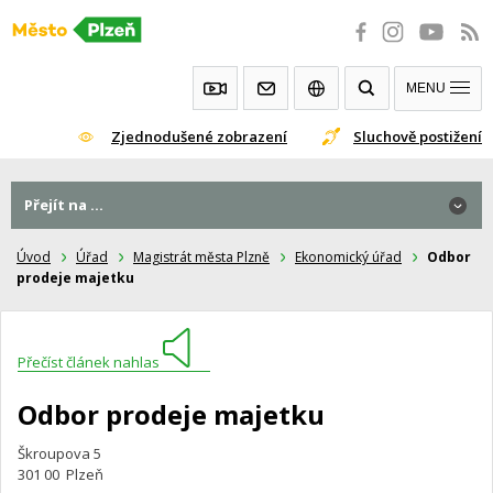
Přeskočit
na
obsah
MENU
Zjednodušené zobrazení
Sluchově postižení
Přejít na ...
Úvod
Úřad
Magistrát města Plzně
Ekonomický úřad
Odbor
prodeje majetku
Přečíst článek nahlas
Odbor prodeje majetku
Škroupova 5
301 00 Plzeň