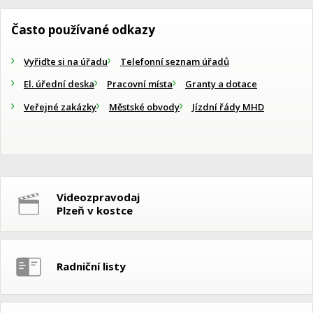
Často používané odkazy
Vyřiďte si na úřadu
Telefonní seznam úřadů
El. úřední deska
Pracovní místa
Granty a dotace
Veřejné zakázky
Městské obvody
Jízdní řády MHD
Videozpravodaj
Plzeň v kostce
Radniční listy