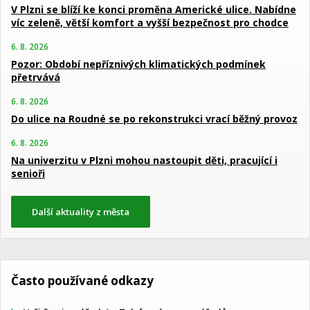
V Plzni se blíží ke konci proměna Americké ulice. Nabídne
víc zeleně, větší komfort a vyšší bezpečnost pro chodce
6. 8. 2026
Pozor: Období nepříznivých klimatických podmínek
přetrvává
6. 8. 2026
Do ulice na Roudné se po rekonstrukci vrací běžný provoz
6. 8. 2026
Na univerzitu v Plzni mohou nastoupit děti, pracující i
senioři
Další aktuality z města
Často používané odkazy