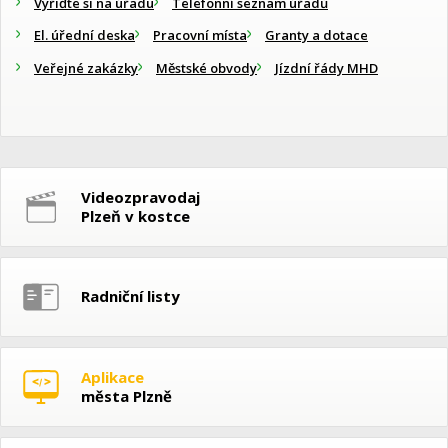
Vyřiďte si na úřadu
Telefonní seznam úřadů
El. úřední deska
Pracovní místa
Granty a dotace
Veřejné zakázky
Městské obvody
Jízdní řády MHD
Videozpravodaj
Plzeň v kostce
Radniční listy
Aplikace
města Plzně