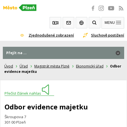
Přeskočit
na
obsah
MENU
Zjednodušené zobrazení
Sluchově postižení
Přejít na ...
Úvod
Úřad
Magistrát města Plzně
Ekonomický úřad
Odbor
evidence majetku
Přečíst článek nahlas
Odbor evidence majetku
Škroupova 7
301 00 Plzeň